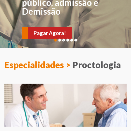
público, admissão e
Demissão
Pagar Agora!
1
2
3
4
5
6
Especialidades >
Proctologia