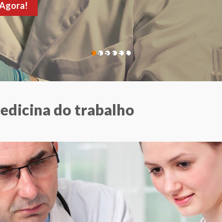
de sua consulta!
1
2
3
4
5
6
edicina do trabalho