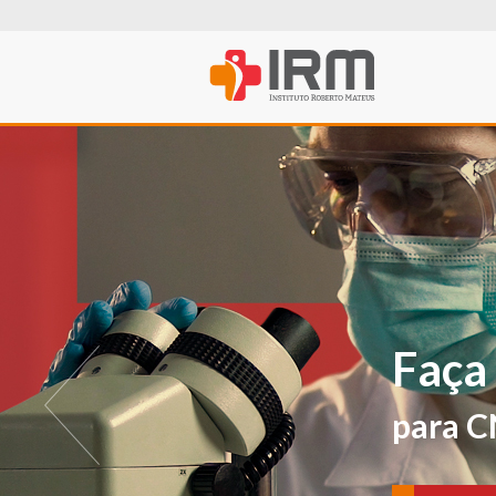
O IRM agora t
PROFISSIONA
Para avaliações e ver