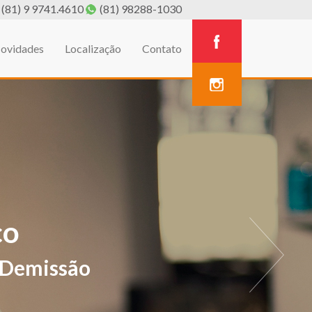
(81) 9 9741.4610
(81) 98288-1030
ovidades
Localização
Contato
A
estivos de