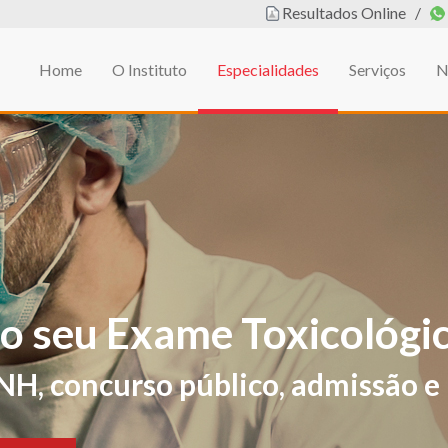
Resultados Online
/
Home
O Instituto
Especialidades
Serviços
N
em
L DE EDUCAÇÃO FÍSIC
ificações de sintomas e sinais sug