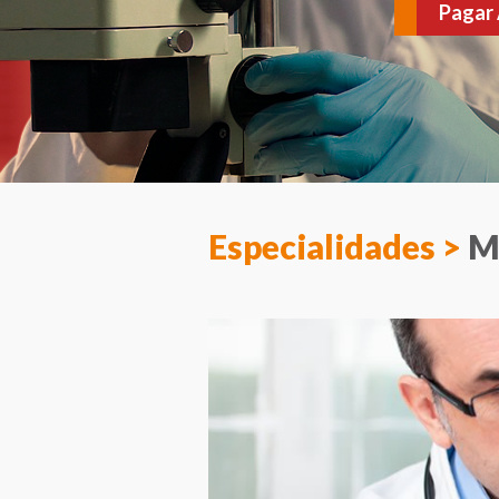
várias doenças. Agen
Especialidades >
M