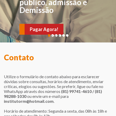
FÍSICA
público, admissão e
Demissão
Para avaliações e
verificações de sintomas
Pagar Agora!
e sinais sugestivos de
1
2
3
4
5
6
várias doenças. Agende
sua consulta!
Contato
Utilize o formulário de contato abaixo para esclarecer
dúvidas sobre consultas, horários de atendimento, enviar
críticas, elogios ou sugestões. Se preferir, ligue ou fale no
WhatsApp através dos números
(81) 99741-4610 / (81)
98288-1030
ou envie um e-mail para
institutorm@hotmail.com
.
Horário de atendimento: Segunda a sexta, das 08h às 18h e
aos sábados das 8h às 12h.