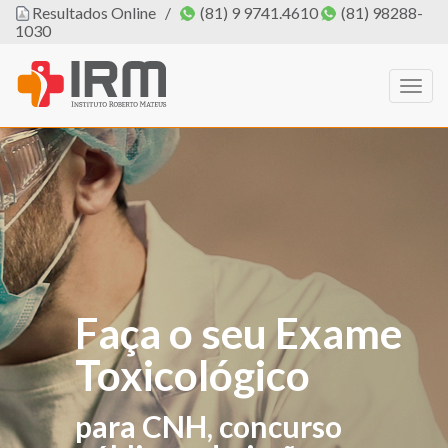
Resultados Online
/
(81) 9 9741.4610
(81) 98288-
1030
Togg
navig
Faça o seu Exame
O IRM agora tem
Toxicológico
PROFISSIONAL
DE EDUCAÇÃO
para CNH, concurso